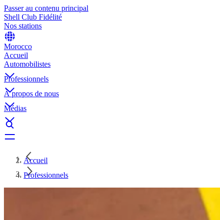
Passer au contenu principal
Shell Club Fidélité
Nos stations
Morocco
Accueil
Automobilistes
Professionnels
À propos de nous
Médias
Accueil
Professionnels