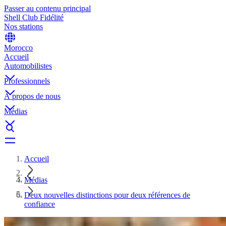
Passer au contenu principal
Shell Club Fidélité
Nos stations
Morocco
Accueil
Automobilistes
Professionnels
À propos de nous
Médias
Accueil
Médias
Deux nouvelles distinctions pour deux références de
confiance