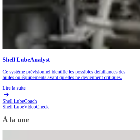
Shell LubeAnalyst
Ce système prévisionnel identifie les possibles défaillances des
huiles ou équipements avant qu'elles ne deviennent critiques.
Lire la suite
Shell LubeCoach
Shell LubeVideoCheck
À la une